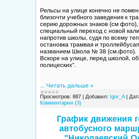
Рельсы на улице конечно не поменя
близочти учебного заведения к тр
серию дорожных знаков (см фото),
специальный переход с новой кали
напротив школы, судя по всему те
остановка трамвая и троллейбуса
названием Школа № 38 (см.фото).
Вскоре на улице, перед школой, о
полицеских".
...
Читать дальше »
Просмотров:
887
|
Добавил:
Igor_A
|
Дат
Комментарии (3)
График движения г
автобусного марш
"Николаевский ОА