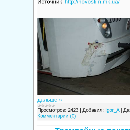
Источник
http://novosti-n.mk.ua/
дальше »
Просмотров:
2423
|
Добавил:
Igor_A
|
Да
Комментарии (0)