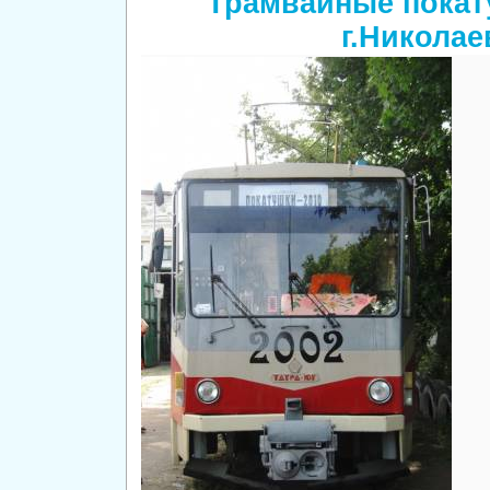
Трамвайные покат
г.Николае