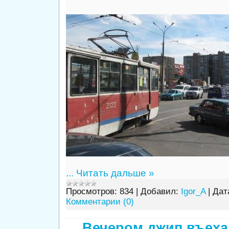
...
Читать дальше »
Просмотров:
834
|
Добавил:
Igor_A
|
Дат
Комментарии (0)
Вечером джип въеха